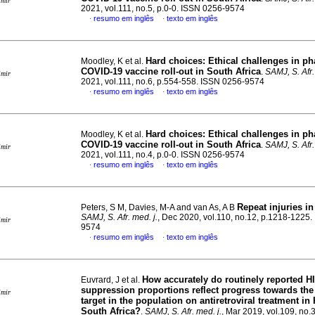
imir
2021, vol.111, no.5, p.0-0. ISSN 0256-9574
resumo em inglês
texto em inglês
·
·
Hard choices: Ethical challenges in ph
Moodley, K et al.
COVID-19 vaccine roll-out in South Africa
.
SAMJ, S. Afr.
imir
2021, vol.111, no.6, p.554-558. ISSN 0256-9574
resumo em inglês
texto em inglês
·
·
Hard choices: Ethical challenges in ph
Moodley, K et al.
COVID-19 vaccine roll-out in South Africa
.
SAMJ, S. Afr.
imir
2021, vol.111, no.4, p.0-0. ISSN 0256-9574
resumo em inglês
texto em inglês
·
·
Repeat injuries i
Peters, S M, Davies, M-A and van As, A B
SAMJ, S. Afr. med. j.
, Dec 2020, vol.110, no.12, p.1218-1225
imir
9574
resumo em inglês
texto em inglês
·
·
How accurately do routinely reported HI
Euvrard, J et al.
suppression proportions reflect progress towards the
imir
target in the population on antiretroviral treatment in
South Africa?
.
SAMJ, S. Afr. med. j.
, Mar 2019, vol.109, no.