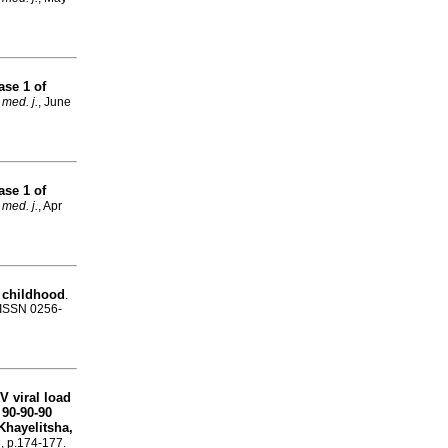
ase 1 of
 med. j.
, June
ase 1 of
 med. j.
, Apr
n childhood
.
. ISSN 0256-
V viral load
 90-90-90
 Khayelitsha,
3, p.174-177.