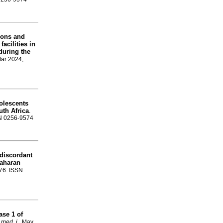
ions and
acilities in
during the
Mar 2024,
olescents
uth Africa
.
SN 0256-9574
discordant
Saharan
776. ISSN
ase 1 of
 med. j.
, May