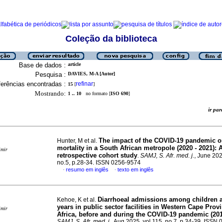
Coleção da biblioteca
Base de dados :
article
Pesquisa :
DAVIES, M-A [Autor]
erências encontradas :
refinar
15
[
]
Mostrando:
1 .. 10
no formato [
ISO 690
]
ir p
The impact of the COVID-19 pandemic o
Hunter, M et al.
mortality in a South African metropole (2020 - 2021): 
imir
retrospective cohort study
.
SAMJ, S. Afr. med. j.
, June 202
no.5, p.28-34. ISSN 0256-9574
resumo em inglês
texto em inglês
·
·
Diarrhoeal admissions among children 
Kehoe, K et al.
years in public sector facilities in Western Cape Prov
imir
Africa, before and during the COVID-19 pandemic (201
SAMJ, S. Afr. med. j.
, Aug 2025, vol.115, no.7, p.34-39. ISSN