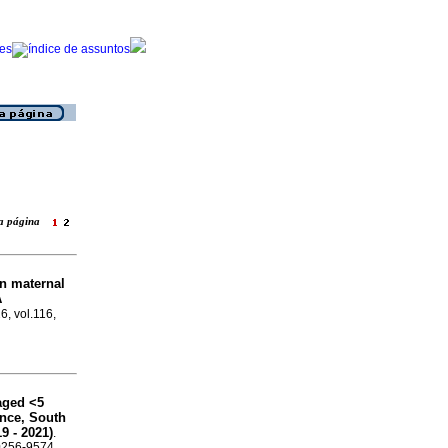
ara página
n maternal
A
6, vol.116,
aged <5
ince, South
9 - 2021)
.
 0256-9574