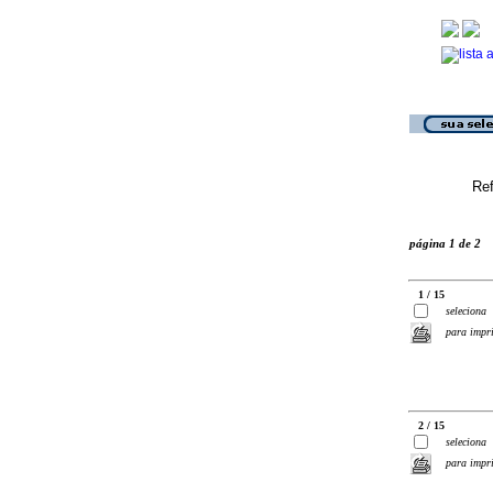
Ref
página 1 de 2
1 / 15
seleciona
para impr
2 / 15
seleciona
para impr