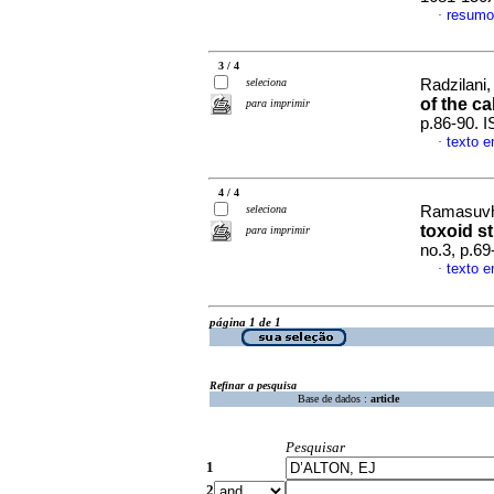
resumo
·
3 / 4
seleciona
Radzilani,
of the ca
para imprimir
p.86-90. 
texto e
·
4 / 4
seleciona
Ramasuvha
toxoid s
para imprimir
no.3, p.6
texto e
·
página 1 de 1
Refinar a pesquisa
Base de dados :
article
Pesquisar
1
2