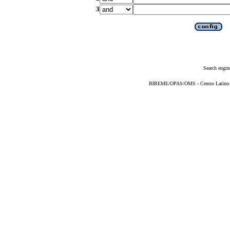
3
Search engin
BIREME/OPAS/OMS - Centro Latino-Am