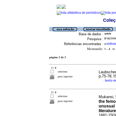
Coleç
Base de dados :
article
Pesquisa :
D'ALTON,
Referências encontradas :
refina
4
[
Mostrando:
1 .. 4
no f
página 1 de 1
1 / 4
Laubscher
seleciona
p.75-78. 
para imprimir
texto e
·
2 / 4
seleciona
Mukansi, 
the femo
para imprimir
unusual 
literature
1681-150