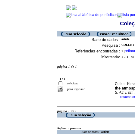
Coleç
Base de dados :
article
Pesquisa :
COLLETT,
Referências encontradas :
refina
1
[
Mostrando:
1 .. 1
no f
página 1 de 1
1 / 1
seleciona
Collett, Kirs
the atmosp
para imprimir
S. Afr. j. sci.
resumo em
·
página 1 de 1
Refinar a pesquisa
Base de dados :
article