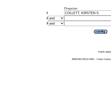
Pesquisar
1
2
3
Search engin
BIREME/OPAS/OMS - Centro Latino-Am