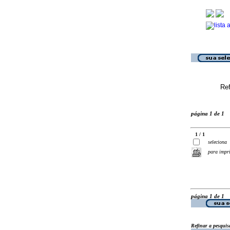
Ref
página 1 de 1
1 / 1
seleciona
para impr
página 1 de 1
Refinar a pesquis