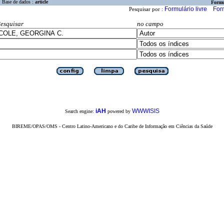
Base de dados :
article
Formu
Formulário livre
For
Pesquisar por :
esquisar
no campo
iAH
WWWISIS
Search engine:
powered by
BIREME/OPAS/OMS - Centro Latino-Americano e do Caribe de Informação em Ciências da Saúde