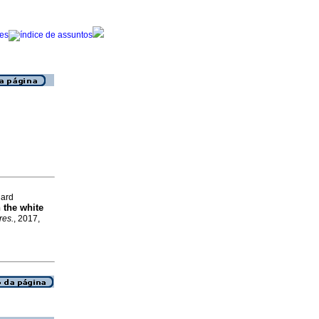
hard
n the white
res.
, 2017,