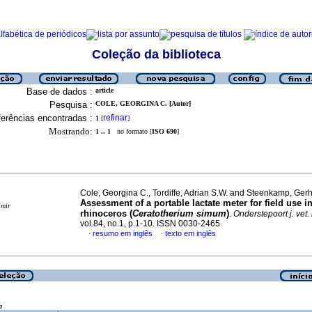
Coleção da biblioteca
Base de dados :
article
Pesquisa :
COLE, GEORGINA C. [Autor]
erências encontradas :
refinar
1
[
]
Mostrando:
1 .. 1
no formato [
ISO 690
]
Cole, Georgina C., Tordiffe, Adrian S.W. and Steenkamp, Ger
Assessment of a portable lactate meter for field use i
imir
rhinoceros (
Ceratotherium simum
)
.
Onderstepoort j. vet. 
vol.84, no.1, p.1-10. ISSN 0030-2465
resumo em inglês
texto em inglês
·
·
a