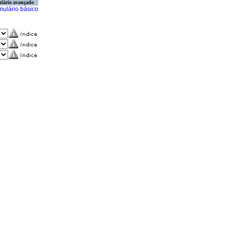
lário avançado
mulário básico