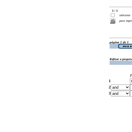
3 / 3
seleciona
para impr
página 1 de 1
Refinar a pesquis
P
1
2
3