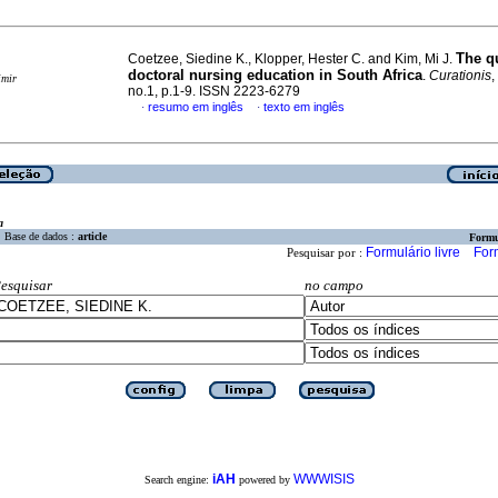
The qu
Coetzee, Siedine K., Klopper, Hester C. and Kim, Mi J.
doctoral nursing education in South Africa
.
Curationis
,
imir
no.1, p.1-9. ISSN 2223-6279
resumo em inglês
texto em inglês
·
·
a
Base de dados :
article
Formu
Formulário livre
For
Pesquisar por :
esquisar
no campo
iAH
WWWISIS
Search engine:
powered by