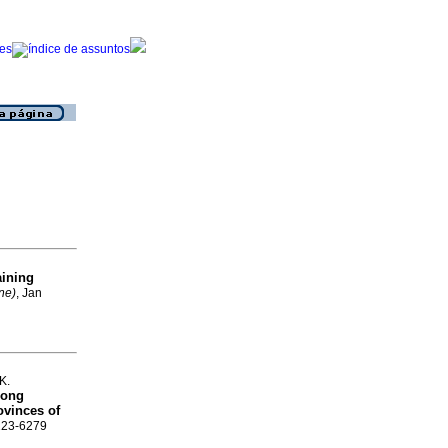
aining
ne)
, Jan
K.
mong
ovinces of
2223-6279