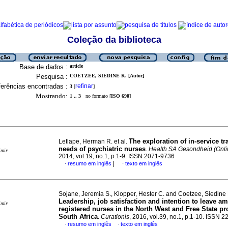
Coleção da biblioteca
Base de dados :
article
Pesquisa :
COETZEE, SIEDINE K. [Autor]
erências encontradas :
refinar
3
[
]
Mostrando:
1 .. 3
no formato [
ISO 690
]
The exploration of in-service tr
Letlape, Herman R. et al.
needs of psychiatric nurses
.
Health SA Gesondheid (Onli
imir
2014, vol.19, no.1, p.1-9. ISSN 2071-9736
|
resumo em inglês
texto em inglês
·
·
Sojane, Jeremia S., Klopper, Hester C. and Coetzee, Siedine 
Leadership, job satisfaction and intention to leave a
imir
registered nurses in the North West and Free State pr
South Africa
.
Curationis
, 2016, vol.39, no.1, p.1-10. ISSN 
resumo em inglês
texto em inglês
·
·