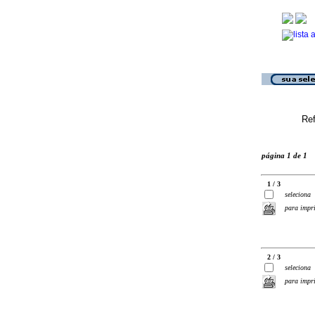
Ref
página 1 de 1
1 / 3
seleciona
para impr
2 / 3
seleciona
para impr