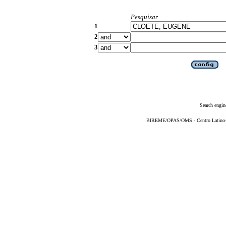
Pesquisar
1
2
3
Search engin
BIREME/OPAS/OMS - Centro Latino-Am