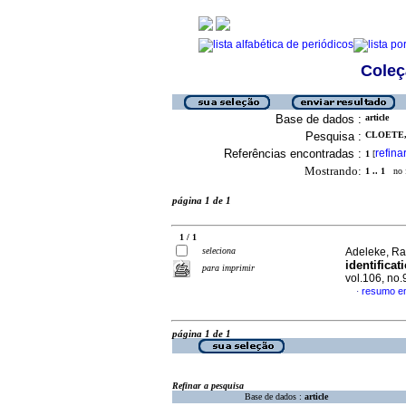
Coleç
Base de dados :
article
Pesquisa :
CLOETE,
Referências encontradas :
refina
1
[
Mostrando:
1 .. 1
no f
página 1 de 1
1 / 1
seleciona
Adeleke, R
identificat
para imprimir
vol.106, no
resumo em
·
página 1 de 1
Refinar a pesquisa
Base de dados :
article