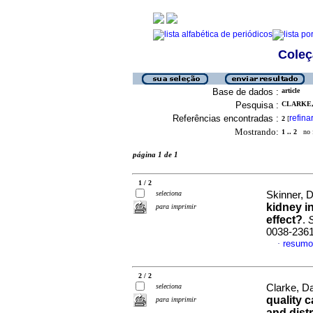
Coleç
Base de dados :
article
Pesquisa :
CLARKE,
Referências encontradas :
refina
2
[
Mostrando:
1 .. 2
no f
página 1 de 1
1 / 2
seleciona
Skinner, D
kidney i
para imprimir
effect?
.
S
0038-236
resumo
·
2 / 2
seleciona
Clarke, D
quality c
para imprimir
and distr