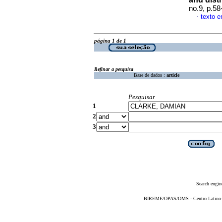
no.9, p.5
texto e
·
página 1 de 1
Refinar a pesquisa
Base de dados :
article
Pesquisar
1
2
3
Search engin
BIREME/OPAS/OMS - Centro Latino-Am