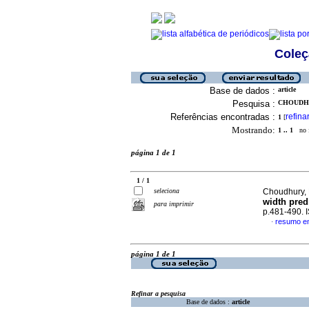
Coleç
Base de dados :
article
Pesquisa :
CHOUDHU
Referências encontradas :
refina
1
[
Mostrando:
1 .. 1
no f
página 1 de 1
1 / 1
seleciona
Choudhury, 
width pred
para imprimir
p.481-490.
resumo em
·
página 1 de 1
Refinar a pesquisa
Base de dados :
article