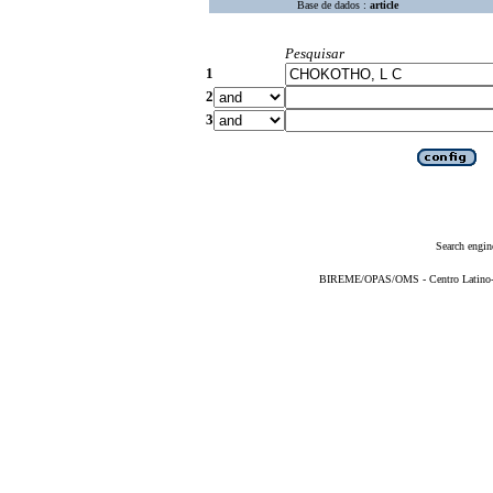
Base de dados :
article
Pesquisar
1
2
3
Search engin
BIREME/OPAS/OMS - Centro Latino-Am