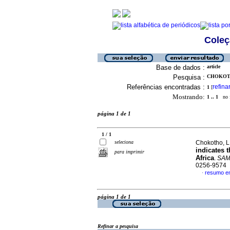
Coleç
Base de dados :
article
Pesquisa :
CHOKOTHO
Referências encontradas :
refina
1
[
Mostrando:
1 .. 1
no f
página 1 de 1
1 / 1
seleciona
Chokotho, L
indicates 
para imprimir
Africa
.
SAMJ
0256-9574
resumo em
·
página 1 de 1
Refinar a pesquisa