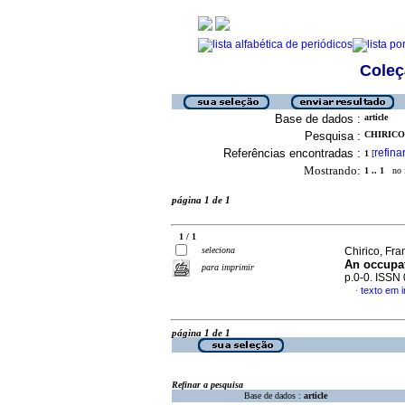
Coleç
Base de dados :
article
Pesquisa :
CHIRICO
Referências encontradas :
refina
1
[
Mostrando:
1 .. 1
no f
página 1 de 1
1 / 1
seleciona
Chirico, Fr
An occupat
para imprimir
p.0-0. ISSN
texto em i
·
página 1 de 1
Refinar a pesquisa
Base de dados :
article