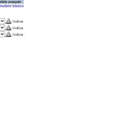
lário avançado
mulário básico