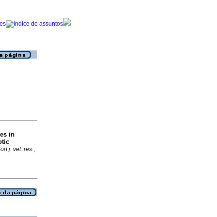
es in
otic
t j. vet. res.
,