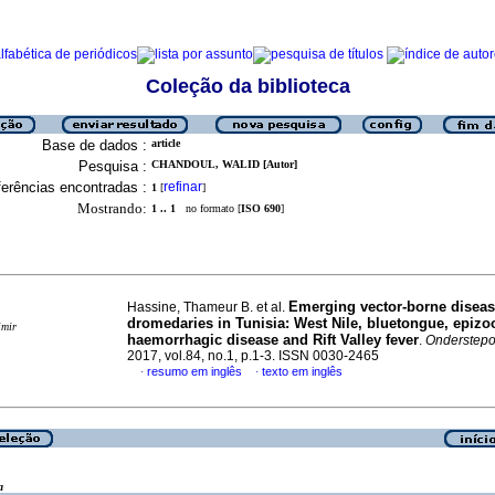
Coleção da biblioteca
Base de dados :
article
Pesquisa :
CHANDOUL, WALID [Autor]
erências encontradas :
refinar
1
[
]
Mostrando:
1 .. 1
no formato [
ISO 690
]
Emerging vector-borne diseas
Hassine, Thameur B. et al.
dromedaries in Tunisia: West Nile, bluetongue, epizo
imir
haemorrhagic disease and Rift Valley fever
.
Onderstepoor
2017, vol.84, no.1, p.1-3. ISSN 0030-2465
resumo em inglês
texto em inglês
·
·
a