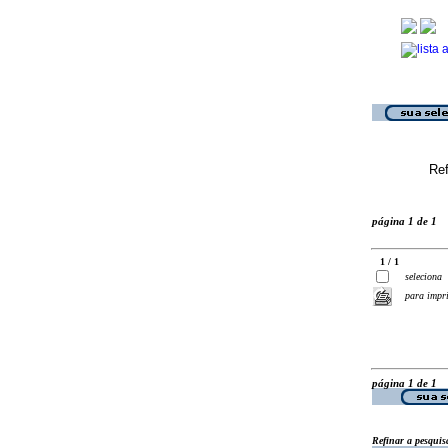
Ref
página 1 de 1
1 / 1
seleciona
para impr
página 1 de 1
Refinar a pesquis