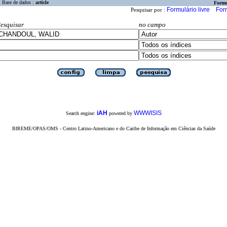
Base de dados :
article
Formu
Formulário livre
For
Pesquisar por :
esquisar
no campo
iAH
WWWISIS
Search engine:
powered by
BIREME/OPAS/OMS - Centro Latino-Americano e do Caribe de Informação em Ciências da Saúde