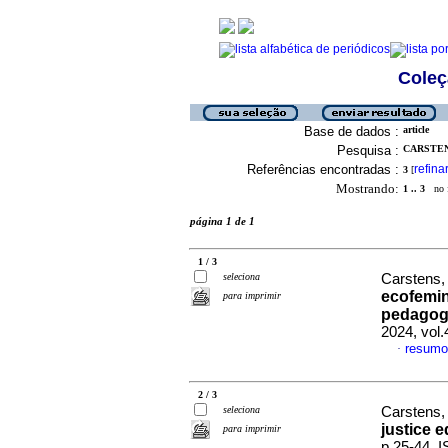
Coleç
Base de dados :
article
Pesquisa :
CARSTENS
Referências encontradas :
refina
3
[
Mostrando:
1 .. 3
no f
página 1 de 1
1 / 3
seleciona
Carstens,
ecofemini
para imprimir
pedagogi
2024, vol.
resumo
·
2 / 3
seleciona
Carstens,
justice 
para imprimir
p.25-44. 