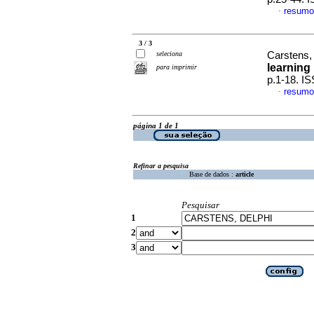
resumo
·
3 / 3
seleciona
Carstens,
learning 
para imprimir
p.1-18. I
resumo
·
página 1 de 1
Refinar a pesquisa
Base de dados :
article
Pesquisar
1
2
3