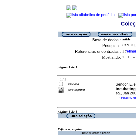
Coleç
Base de dados :
article
Pesquisa :
CAN, U. [
Referências encontradas :
refina
1
[
Mostrando:
1 .. 1
no f
página 1 de 1
1 / 1
seleciona
Sengor, E. e
incubating
para imprimir
sci.
, Jan 20
resumo em
·
página 1 de 1
Refinar a pesquisa
Base de dados :
article