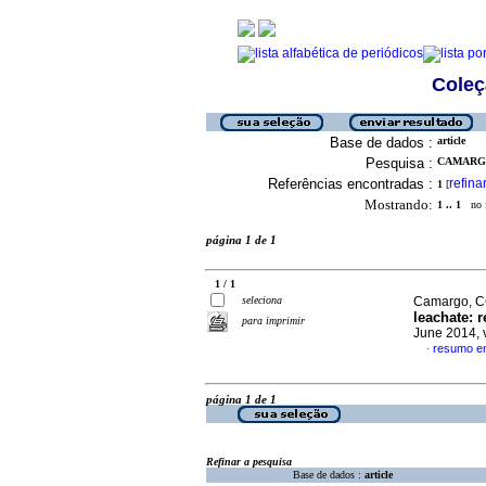
Coleç
Base de dados :
article
Pesquisa :
CAMARGO
Referências encontradas :
refina
1
[
Mostrando:
1 .. 1
no f
página 1 de 1
1 / 1
seleciona
Camargo, CC
leachate: 
para imprimir
June 2014, 
resumo em
·
página 1 de 1
Refinar a pesquisa
Base de dados :
article