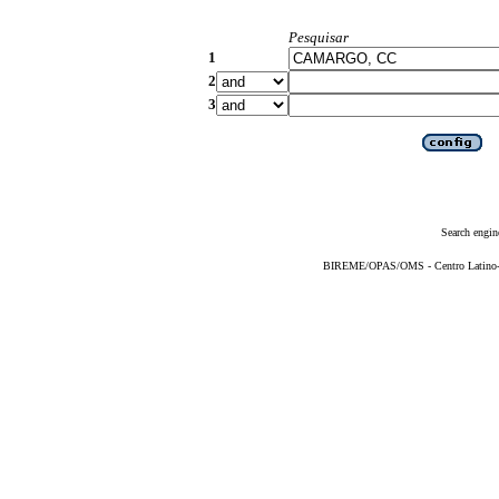
Pesquisar
1
2
3
Search engin
BIREME/OPAS/OMS - Centro Latino-Am