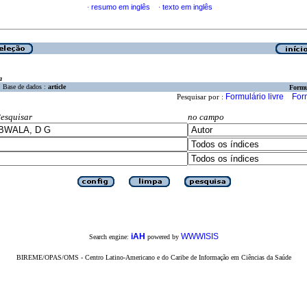
resumo em inglês
texto em inglês
·
·
a
Base de dados :
article
Formu
Formulário livre
For
Pesquisar por :
esquisar
no campo
iAH
WWWISIS
Search engine:
powered by
BIREME/OPAS/OMS - Centro Latino-Americano e do Caribe de Informação em Ciências da Saúde