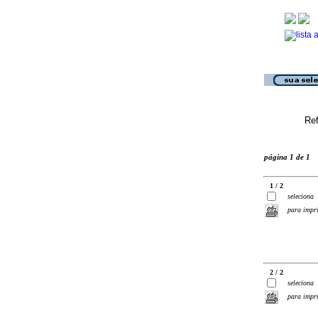
Ref
página 1 de 1
1 / 2
seleciona
para impr
2 / 2
seleciona
para impr