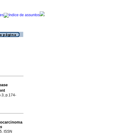
ease
ent
o.3, p.174-
nocarcinoma
us
55. ISSN