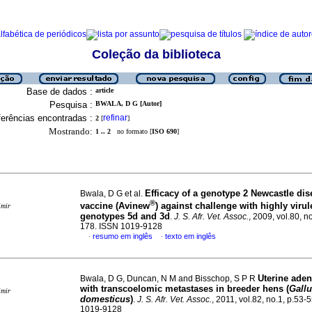
Coleção da biblioteca
Base de dados :
article
Pesquisa :
BWALA, D G [Autor]
erências encontradas :
refinar
2
[
]
Mostrando:
1 .. 2
no formato [
ISO 690
]
Efficacy of a genotype 2 Newcastle dis
Bwala, D G et al.
®
vaccine (Avinew
) against challenge with highly virul
imir
genotypes 5d and 3d
.
J. S. Afr. Vet. Assoc.
, 2009, vol.80, n
178. ISSN 1019-9128
resumo em inglês
texto em inglês
·
·
Uterine ade
Bwala, D G, Duncan, N M and Bisschop, S P R
with transcoelomic metastases in breeder hens (
Gall
imir
domesticus
)
.
J. S. Afr. Vet. Assoc.
, 2011, vol.82, no.1, p.53-
1019-9128