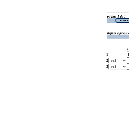
página 1 de 1
Refinar a pesquis
P
1
2
3