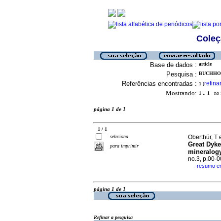
Coleç
Base de dados :
article
Pesquisa :
BUCHHOLZ
Referências encontradas :
refina
1
[
Mostrando:
1 .. 1
no f
página 1 de 1
1 / 1
seleciona
Oberthür, T e
Great Dyk
para imprimir
mineralogy
no.3, p.00-
resumo em
·
página 1 de 1
Refinar a pesquisa