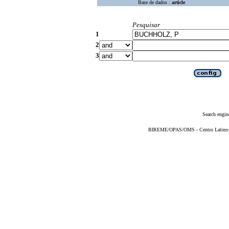
Base de dados :
article
Pesquisar
1
2
3
Search engin
BIREME/OPAS/OMS - Centro Latino-Am