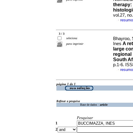
therapy:
histologi
vol.27, no
resumo
·
3 / 3
Bhayroo, 
seleciona
A re
Ines
para imprimir
large cor
regional
South Af
p.1-6. IS
resumo
·
página 1 de 1
Refinar a pesquisa
Base de dados :
article
Pesquisar
1
2