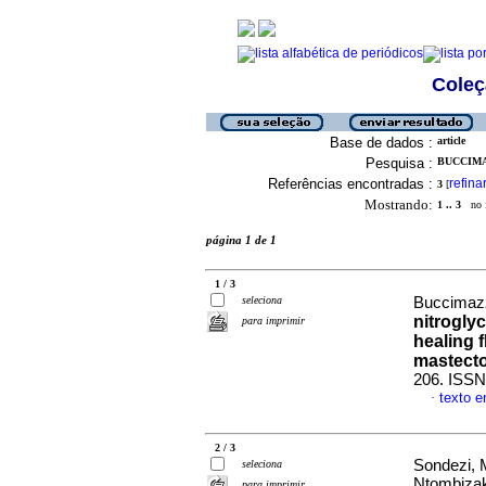
Coleç
Base de dados :
article
Pesquisa :
BUCCIMAZ
Referências encontradas :
refina
3
[
Mostrando:
1 .. 3
no f
página 1 de 1
1 / 3
seleciona
Buccimazz
nitroglyc
para imprimir
healing f
mastect
206. ISSN
texto e
·
2 / 3
Sondezi, 
seleciona
Ntombiza
para imprimir