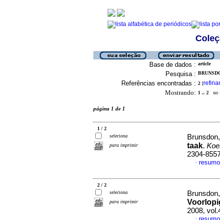
Coleç
Base de dados :
article
Pesquisa :
BRUNSDON
Referências encontradas :
refina
2
[
Mostrando:
1 .. 2
no f
página 1 de 1
1 / 2
seleciona
Brunsdon,
taak
.
Koe
para imprimir
2304-855
resum
·
2 / 2
seleciona
Brunsdon,
Voorlopi
para imprimir
2008, vol
resum
·