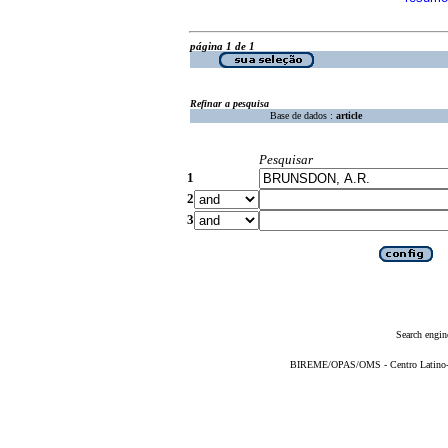
página 1 de 1
Refinar a pesquisa
Base de dados :
article
Pesquisar
1
2
3
Search engin
BIREME/OPAS/OMS - Centro Latino-Am