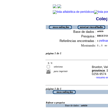
Coleç
Base de dados :
article
Pesquisa :
BRUETON,
Referências encontradas :
refina
1
[
Mostrando:
1 .. 1
no f
página 1 de 1
1 / 1
seleciona
Brueton, Val
province
.
S
para imprimir
0256-9574
resumo em
·
página 1 de 1
Refinar a pesquisa
Base de dados :
article