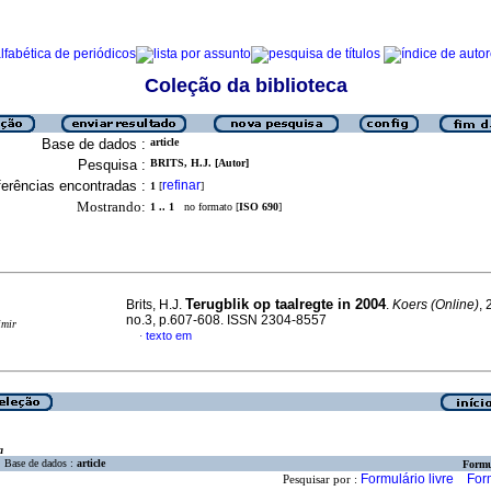
Coleção da biblioteca
Base de dados :
article
Pesquisa :
BRITS, H.J. [Autor]
erências encontradas :
refinar
1
[
]
Mostrando:
1 .. 1
no formato [
ISO 690
]
Terugblik op taalregte in 2004
Brits, H.J.
.
Koers (Online)
, 
no.3, p.607-608. ISSN 2304-8557
imir
texto em
·
a
Base de dados :
article
Formu
Formulário livre
For
Pesquisar por :