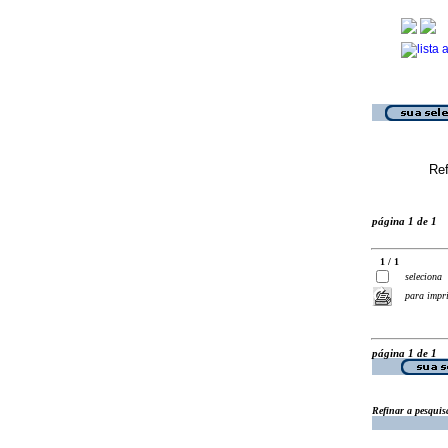
Ref
página 1 de 1
1 / 1
seleciona
para impr
página 1 de 1
Refinar a pesquis