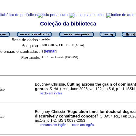
Coleção da biblioteca
Base de dados :
article
Pesquisa :
BOUGHEY, CHRISSIE [Autor]
erências encontradas :
refinar
8
[
]
Mostrando:
1 .. 8
no formato [
ISO 690
]
Cutting across the grain of dominan
Boughey, Chrissie.
genres
.
S. Afr. j. sci.
, June 2026, vol.122, no.5-6, p.1-1. ISS
imir
texto em inglês
·
'Regulation time' for doctoral degree
Boughey, Chrissie.
discursively constituted concept?
.
S. Afr. j. sci.
, Feb 2026
imir
no.1-2, p.1-2. ISSN 0038-2353
resumo em inglês
texto em inglês
·
·