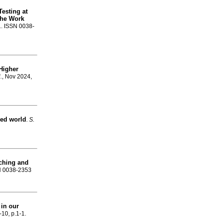
Testing at
 the Work
-1. ISSN 0038-
Higher
.
, Nov 2024,
sed world
.
S.
aching and
SN 0038-2353
in our
-10, p.1-1.