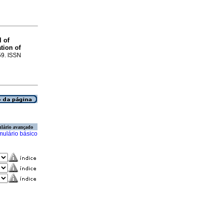
l of
tion of
-59. ISSN
lário avançado
mulário básico