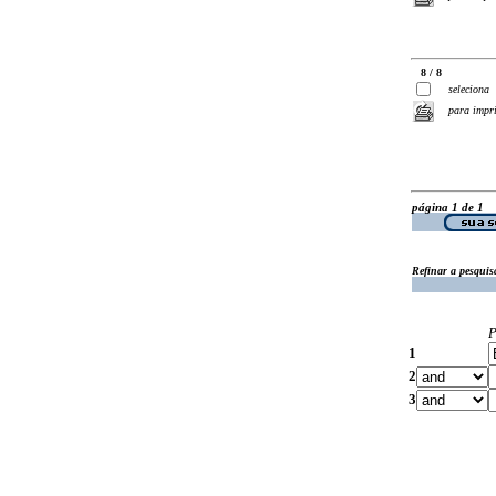
8 / 8
seleciona
para impr
página 1 de 1
Refinar a pesquis
P
1
2
3