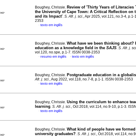
Review of 'Thirty Years of Literacies 
Boughey, Chrissie.
the University of Cape Town: A Critical Reflection on
imir
and its Impact'
.
S. Afr. j. sci.
, Apr 2025, vol.121, no.3-4, p.1
2353
texto em inglês
·
What have we been thinking about? 
Boughey, Chrissie.
education as a knowledge field in the
SAJS
.
S. Afr. j. sci
imir
vol.120, no.spe, p.1-7. ISSN 0038-2353
resumo em inglês
texto em inglês
·
·
Postgraduate education in a globali
Boughey, Chrissie.
Afr. j. sci.
, Aug 2022, vol.118, no.7-8, p.1-1. ISSN 0038-2353
imir
texto em inglês
·
Using the curriculum to enhance te
Boughey, Chrissie.
learning
.
S. Afr. j. sci.
, Oct 2018, vol.114, no.9-10, p.1-3. IS
imir
texto em inglês
·
What kind of people have we formed 
Boughey, Chrissie.
university graduates?
.
S. Afr. j. sci.
, Oct 2018, vol.114, no.9
imir