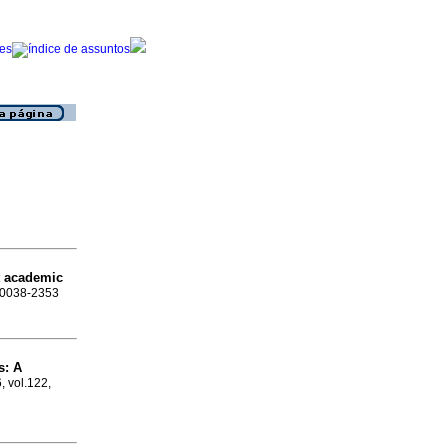
t academic
N 0038-2353
s: A
, vol.122,