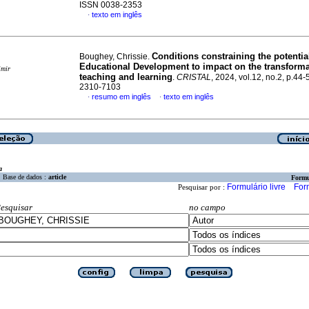
ISSN 0038-2353
texto em inglês
·
Conditions constraining the potentia
Boughey, Chrissie.
Educational Development to impact on the transforma
imir
teaching and learning
.
CRISTAL
, 2024, vol.12, no.2, p.44
2310-7103
resumo em inglês
texto em inglês
·
·
a
Base de dados :
article
Formu
Formulário livre
For
Pesquisar por :
esquisar
no campo