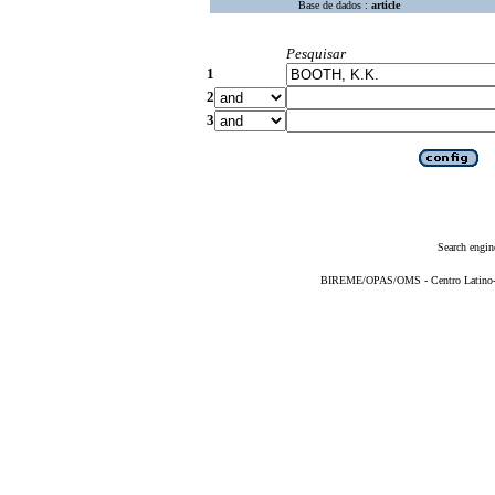
Base de dados :
article
Pesquisar
1
2
3
Search engin
BIREME/OPAS/OMS - Centro Latino-Am