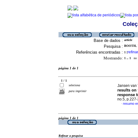
Coleç
Base de dados :
article
Pesquisa :
BOOTH, K
Referências encontradas :
refina
1
[
Mostrando:
1 .. 1
no f
página 1 de 1
1 / 1
seleciona
Jansen van 
results on
para imprimir
response t
no.5, p.227
resumo em
·
página 1 de 1
Refinar a pesquisa