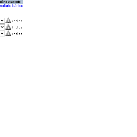
lário avançado
mulário básico