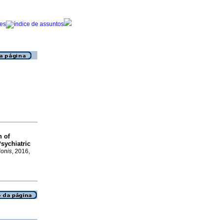
n of
sychiatric
ionis
, 2016,