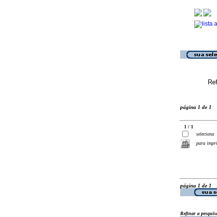
Ref
página 1 de 1
1 / 1
seleciona
para impr
página 1 de 1
Refinar a pesquis