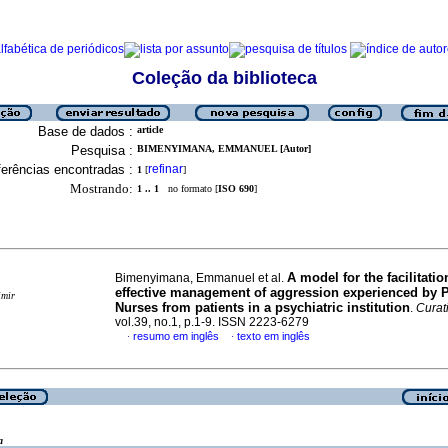
Coleção da biblioteca
Base de dados :
article
Pesquisa :
BIMENYIMANA, EMMANUEL [Autor]
erências encontradas :
refinar
1
[
]
Mostrando:
1 .. 1
no formato [
ISO 690
]
A model for the facilitatio
Bimenyimana, Emmanuel et al.
effective management of aggression experienced by P
imir
Nurses from patients in a psychiatric institution
.
Curat
vol.39, no.1, p.1-9. ISSN 2223-6279
resumo em inglês
texto em inglês
·
·
a