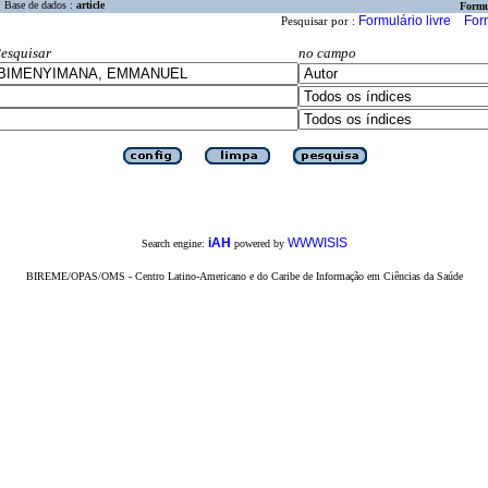
Base de dados :
article
Formu
Formulário livre
For
Pesquisar por :
esquisar
no campo
iAH
WWWISIS
Search engine:
powered by
BIREME/OPAS/OMS - Centro Latino-Americano e do Caribe de Informação em Ciências da Saúde