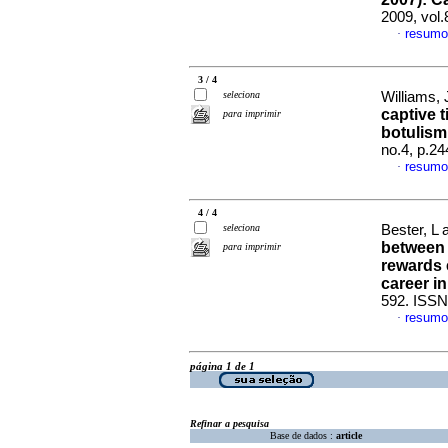
2009, vol
resumo
·
3 / 4
seleciona
Williams, 
captive t
para imprimir
botulism
no.4, p.2
resumo
·
4 / 4
seleciona
Bester, L 
between 
para imprimir
rewards 
career i
592. ISSN
resumo
·
página 1 de 1
Refinar a pesquisa
Base de dados :
article