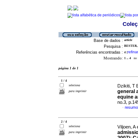
Coleç
Base de dados :
article
Pesquisa :
BESTER, 
Referências encontradas :
refina
4
[
Mostrando:
1 .. 4
no f
página 1 de 1
1 / 4
seleciona
Dzikiti, T 
general 
para imprimir
equine a
no.3, p.1
resumo
·
2 / 4
seleciona
Viljoen, A 
admission
para imprimir
2007): C