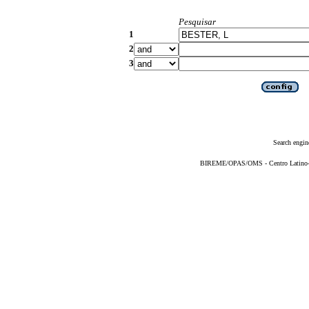
Pesquisar
1
2
3
Search engin
BIREME/OPAS/OMS - Centro Latino-Am