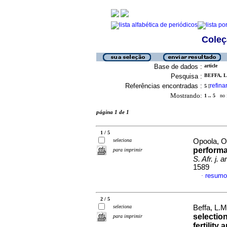
Coleç
Base de dados :
article
Pesquisa :
BEFFA, L.
Referências encontradas :
refina
5
[
Mostrando:
1 .. 5
no f
página 1 de 1
1 / 5
seleciona
Opoola, O.
performa
para imprimir
S. Afr. j. a
1589
resumo
·
2 / 5
seleciona
Beffa, L.
selection
para imprimir
fertility 