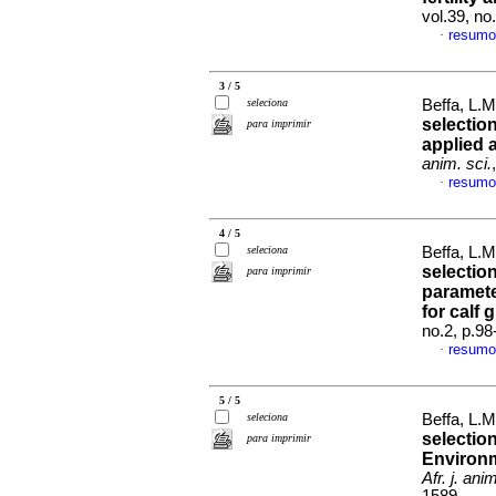
vol.39, n
resumo
·
3 / 5
seleciona
Beffa, L.
selection
para imprimir
applied 
anim. sci.
resumo
·
4 / 5
seleciona
Beffa, L.
selection
para imprimir
paramete
for calf 
no.2, p.9
resumo
·
5 / 5
seleciona
Beffa, L.
selection
para imprimir
Environme
Afr. j. anim