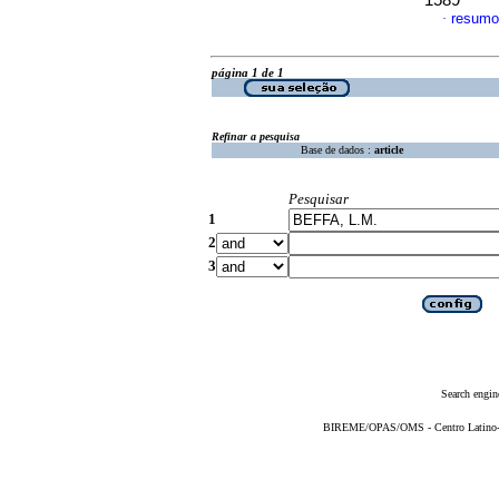
1589
resumo
·
página 1 de 1
Refinar a pesquisa
Base de dados :
article
Pesquisar
1
2
3
Search engin
BIREME/OPAS/OMS - Centro Latino-Am