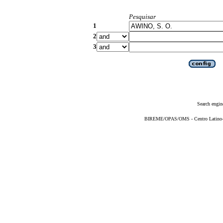
Pesquisar
1
2
3
Search engin
BIREME/OPAS/OMS - Centro Latino-Am