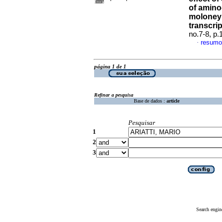
of amino
moloney 
transcrip
no.7-8, p
resumo
·
página 1 de 1
Refinar a pesquisa
Base de dados :
article
Pesquisar
1
2
3
Search engin