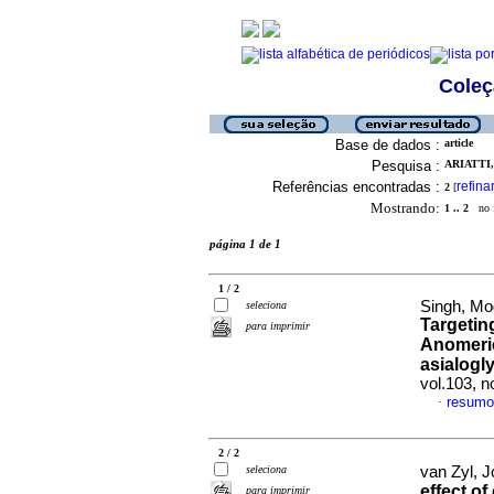
Coleç
Base de dados :
article
Pesquisa :
ARIATTI,
Referências encontradas :
refina
2
[
Mostrando:
1 .. 2
no f
página 1 de 1
1 / 2
Singh, Mog
seleciona
Targetin
para imprimir
Anomeric
asialogl
vol.103, 
resumo
·
2 / 2
seleciona
van Zyl, J
effect of
para imprimir