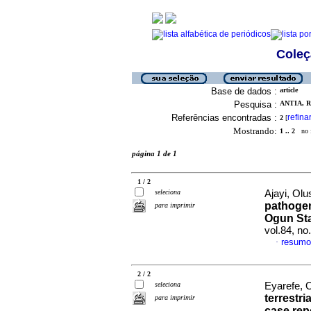
Coleç
Base de dados :
article
Pesquisa :
ANTIA, R
Referências encontradas :
refina
2
[
Mostrando:
1 .. 2
no f
página 1 de 1
1 / 2
seleciona
Ajayi, Olus
pathoge
para imprimir
Ogun Sta
vol.84, no
resumo
·
2 / 2
seleciona
Eyarefe, 
terrestri
para imprimir
case rep