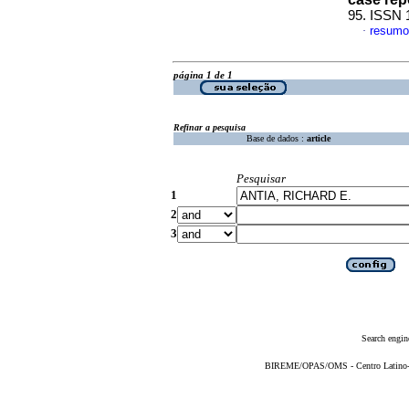
95. ISSN 
resumo
·
página 1 de 1
Refinar a pesquisa
Base de dados :
article
Pesquisar
1
2
3
Search engin
BIREME/OPAS/OMS - Centro Latino-Am