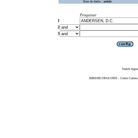
Base de dados :
article
Pesquisar
1
2
3
Search engin
BIREME/OPAS/OMS - Centro Latino-Am