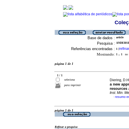
Coleç
Base de dados :
article
Pesquisa :
ANDERSEN
Referências encontradas :
refina
1
[
Mostrando:
1 .. 1
no f
página 1 de 1
1 / 1
seleciona
Diering, D.H.
a new appr
para imprimir
resources 
Inst. Min. Me
resumo em
·
página 1 de 1
Refinar a pesquisa