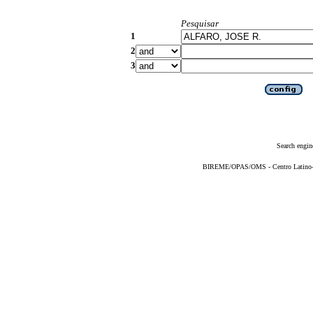
Pesquisar
1
2
3
Search engin
BIREME/OPAS/OMS - Centro Latino-Am