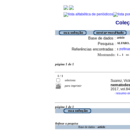
Coleç
Base de dados :
article
Pesquisa :
ALFARO, 
Referências encontradas :
refina
1
[
Mostrando:
1 .. 1
no f
página 1 de 1
1 / 1
seleciona
Suarez, Victo
nematodes 
para imprimir
2017, vol.84
resumo em
·
página 1 de 1
Refinar a pesquisa
Base de dados :
article