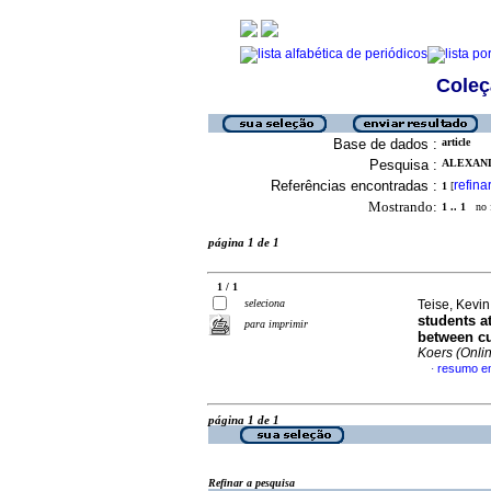
Coleç
Base de dados :
article
Pesquisa :
ALEXAND
Referências encontradas :
refina
1
[
Mostrando:
1 .. 1
no f
página 1 de 1
1 / 1
seleciona
Teise, Kevi
students a
para imprimir
between cu
Koers (Onli
resumo em
·
página 1 de 1
Refinar a pesquisa