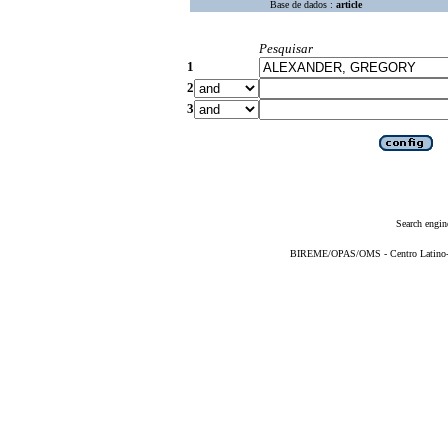
Base de dados :
article
Pesquisar
1
2
3
Search engin
BIREME/OPAS/OMS - Centro Latino-Am