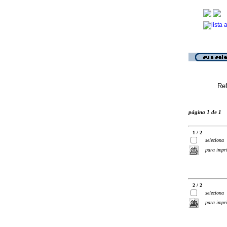
Ref
página 1 de 1
1 / 2
seleciona
para impr
2 / 2
seleciona
para impr