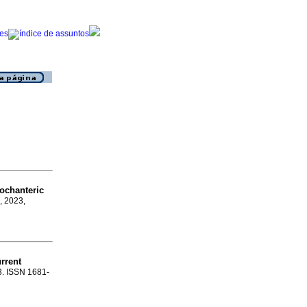
rochanteric
, 2023,
urrent
13. ISSN 1681-