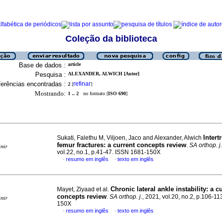
Coleção da biblioteca
Base de dados :
article
Pesquisa :
ALEXANDER, ALWICH [Autor]
erências encontradas :
refinar
2
[
]
Mostrando:
1 .. 2
no formato [
ISO 690
]
Intert
Sukati, Falethu M, Viljoen, Jaco and Alexander, Alwich
femur fractures: a current concepts review
.
SA orthop. j.
imir
vol.22, no.1, p.41-47. ISSN 1681-150X
resumo em inglês
texto em inglês
·
·
Chronic lateral ankle instability: a c
Mayet, Ziyaad et al.
concepts review
.
SA orthop. j.
, 2021, vol.20, no.2, p.106-1
imir
150X
resumo em inglês
texto em inglês
·
·