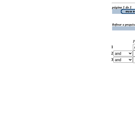
página 1 de 1
Refinar a pesquis
P
1
2
3