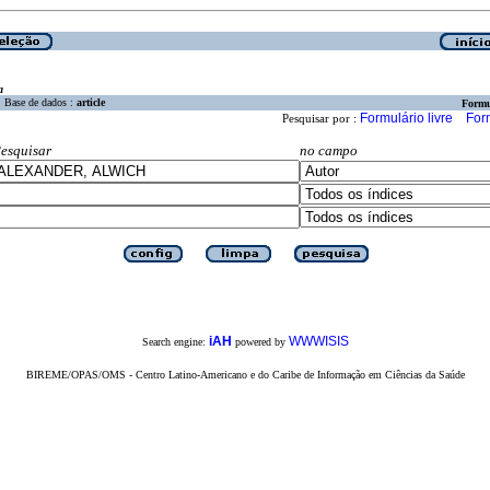
a
Base de dados :
article
Formu
Formulário livre
For
Pesquisar por :
esquisar
no campo
iAH
WWWISIS
Search engine:
powered by
BIREME/OPAS/OMS - Centro Latino-Americano e do Caribe de Informação em Ciências da Saúde