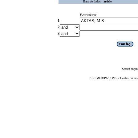
Base de dados :
article
Pesquisar
1
2
3
Search engin
BIREME/OPAS/OMS - Centro Latino-Am