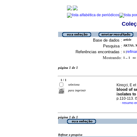
Coleç
Base de dados :
article
Pesquisa :
AKTAS, M
Referências encontradas :
refina
1
[
Mostrando:
1 .. 1
no f
página 1 de 1
1 / 1
seleciona
Kireçci, E et
blood of s
para imprimir
isolates to
p.110-113. 
resumo em
·
página 1 de 1
Refinar a pesquisa