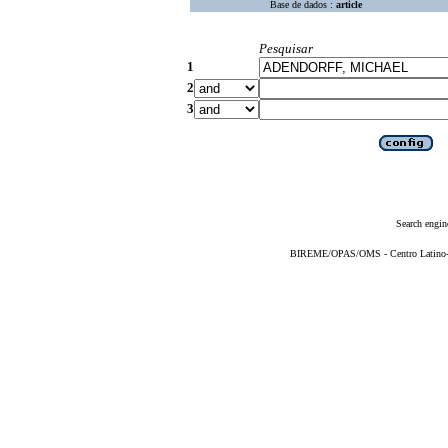
Base de dados :
article
Pesquisar
1
2
3
Search engin
BIREME/OPAS/OMS - Centro Latino-Am