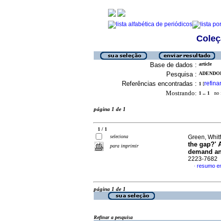
Coleç
Base de dados :
article
Pesquisa :
ADENDOR
Referências encontradas :
refina
1
[
Mostrando:
1 .. 1
no f
página 1 de 1
1 / 1
seleciona
Green, Whit
the gap?' 
para imprimir
demand ana
2223-7682
resumo em
·
página 1 de 1
Refinar a pesquisa