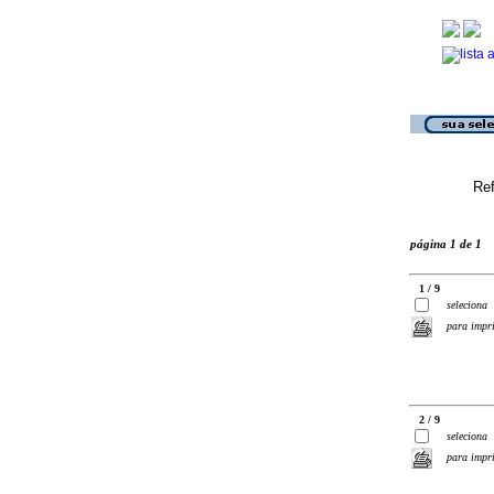
Ref
página 1 de 1
1 / 9
seleciona
para impr
2 / 9
seleciona
para impr