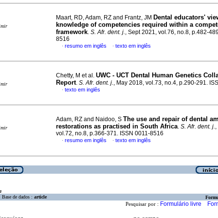
Dental educators' vi
Maart, RD, Adam, RZ and Frantz, JM
knowledge of competencies required within a compe
imir
framework
.
S. Afr. dent. j.
, Sept 2021, vol.76, no.8, p.482-48
8516
resumo em inglês
texto em inglês
·
·
UWC - UCT Dental Human Genetics Colla
Chetty, M et al.
Report
.
S. Afr. dent. j.
, May 2018, vol.73, no.4, p.290-291. I
imir
texto em inglês
·
The use and repair of dental 
Adam, RZ and Naidoo, S
restorations as practised in South Africa
.
S. Afr. dent. j.
,
imir
vol.72, no.8, p.366-371. ISSN 0011-8516
resumo em inglês
texto em inglês
·
·
a
Base de dados :
article
Formu
Formulário livre
For
Pesquisar por :