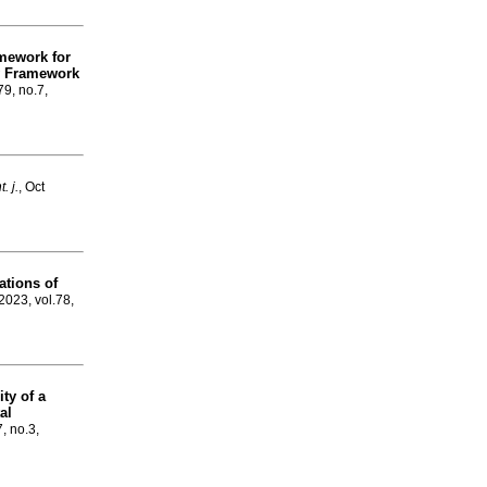
mework for
y Framework
79, no.7,
. j.
, Oct
ations of
2023, vol.78,
ity of a
al
7, no.3,