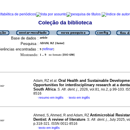
Coleção da biblioteca
Base de dados :
article
Pesquisa :
ADAM, RZ [Autor]
erências encontradas :
refinar
9
[
]
Mostrando:
1 .. 9
no formato [
ISO 690
]
Oral Health and Sustainable Developme
Adam, RZ et al.
Opportunities for interdisciplinary research at a denta
imir
South Africa
.
S. Afr. dent. j.
, 2026, vol.81, no.2, p.99-103. I
8516
resumo em inglês
texto em inglês
·
·
Antimicrobial Resista
Ahmed, S, Ahmed, R and Adam, RZ
Dentist: A review of literature
.
S. Afr. dent. j.
, July 2025, vo
imir
p.318-321. ISSN 0011-8516
texto em inglês
·