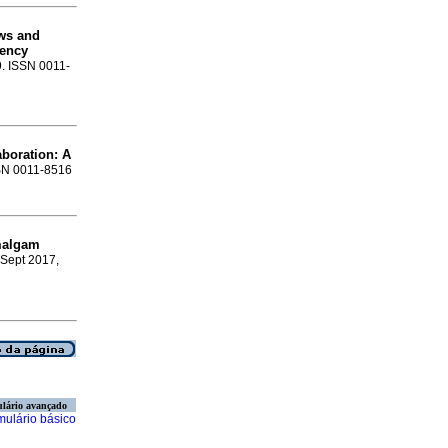
ews and
tency
9. ISSN 0011-
boration: A
SSN 0011-8516
amalgam
 Sept 2017,
lário avançado
mulário básico