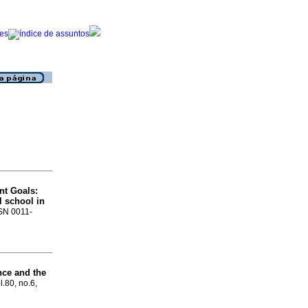
nt Goals:
l school in
SSN 0011-
nce and the
l.80, no.6,