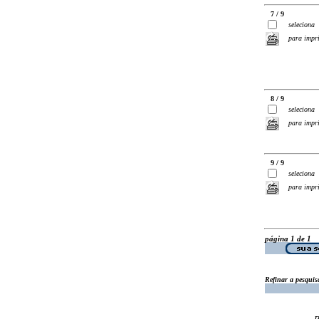
7 / 9
seleciona
para impr
8 / 9
seleciona
para impr
9 / 9
seleciona
para impr
página 1 de 1
Refinar a pesquis