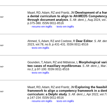
Development of a fra
Maart, RD, Adam, RZ and Frantz, JM
a dental curriculum to align to AfriMEDS Competenc
imir
through document analysis
.
S. Afr. dent. j.
, Aug 2024, vol.
p.375-380. ISSN 0011-8516
resumo em inglês
texto em inglês
·
·
Dear Editor
Ahmed, S, Adam, RZ and Coetzee, R
.
S. Afr. dent
2023, vol.78, no.9, p.431-431. ISSN 0011-8516
imir
texto em inglês
·
Morphological vari
Gounden, T, Adam, RZ and Mdlalose, L
two cases of maxillary myofibromas
.
S. Afr. dent. j.
, Mar 
imir
no.2, p.97-100. ISSN 0011-8516
texto em inglês
·
Exploring the feasibil
Maart, RD, Adam, RZ and Frantz, JM
framework to align a competency framework in a dent
imir
curriculum: a Delphi study
.
S. Afr. dent. j.
, Apr 2022, vol.7
p.147-154. ISSN 0011-8516
resumo em inglês
texto em inglês
·
·