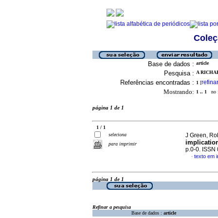
Coleç
Base de dados :
article
Pesquisa :
A RICHAR
Referências encontradas :
refina
1
[
Mostrando:
1 .. 1
no f
página 1 de 1
1 / 1
seleciona
J Green, Rob
implication
para imprimir
p.0-0. ISSN
texto em i
·
página 1 de 1
Refinar a pesquisa
Base de dados :
article