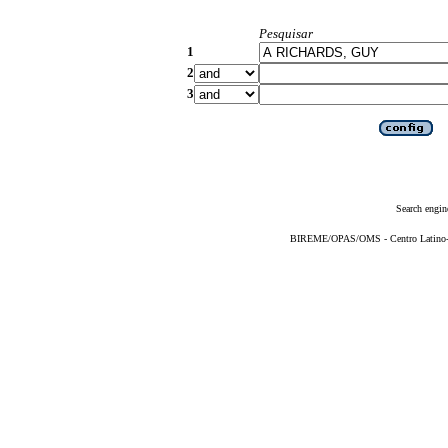
Pesquisar
1
2
3
Search engin
BIREME/OPAS/OMS - Centro Latino-Am