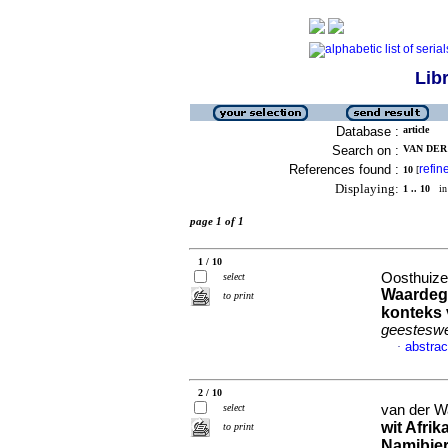
Lib
Database :
article
Search on :
VAN DER 
References found :
refin
10
[
Displaying:
1 .. 10
in 
page 1 of 1
1 / 10
Oosthuize
select
Waardeg
to print
konteks
geesteswe
abstrac
·
2 / 10
select
van der W
wit Afri
to print
Namibier