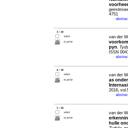
voorhee
geesteswe
4751
abstrac
·
3 / 10
select
van der W
voorkomi
to print
pyn
.
Tyds
ISSN 004
abstrac
·
4 / 10
select
van der W
as onder
to print
Internas
2016, vol
abstrac
·
5 / 10
select
van der W
erkennin
to print
hulle on