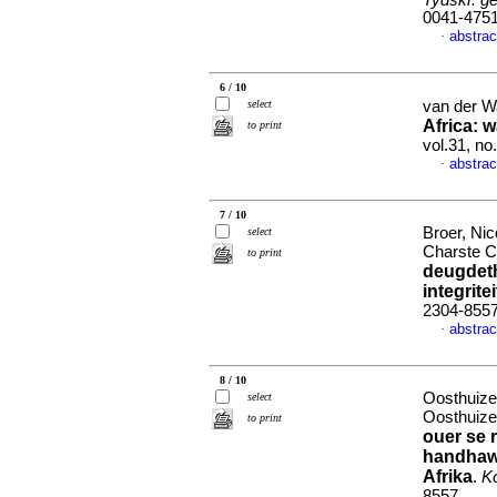
Tydskr. g
0041-475
abstrac
·
6 / 10
select
van der W
Africa
:
w
to print
vol.31, n
abstrac
·
7 / 10
Broer, Nic
select
Charste 
to print
deugdeth
integritei
2304-855
abstrac
·
8 / 10
Oosthuize
select
Oosthuize
to print
ouer se 
handhawi
Afrika
.
Ko
8557