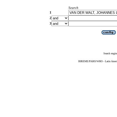
Search
1
2
3
Search engin
BIREME/PAHO/WHO - Latin American