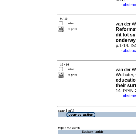
abstrac
·
9 / 10
select
van der W
Reformat
to print
dit tot s
onderwy
p.1-14. I
abstrac
·
10 / 10
van der Wa
select
Wolhuter,
to print
educatio
their su
14. ISSN 
abstrac
·
page 1 of 1
Refine the search
Database :
article