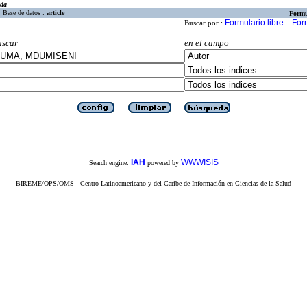
eda
Base de datos :
article
Formu
Formulario libre
For
Buscar por :
uscar
en el campo
iAH
WWWISIS
Search engine:
powered by
BIREME/OPS/OMS - Centro Latinoamericano y del Caribe de Información en Ciencias de la Salud