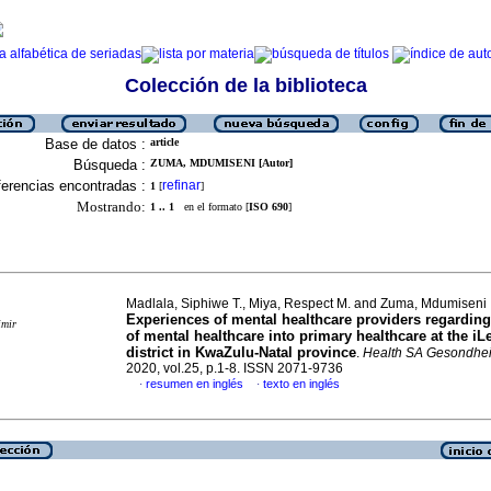
Colección de la biblioteca
Base de datos :
article
Búsqueda :
ZUMA, MDUMISENI [Autor]
erencias encontradas :
refinar
1
[
]
Mostrando:
1 .. 1
en el formato [
ISO 690
]
Madlala, Siphiwe T., Miya, Respect M. and Zuma, Mdumiseni
Experiences of mental healthcare providers regarding
imir
of mental healthcare into primary healthcare at the i
district in KwaZulu-Natal province
.
Health SA Gesondhei
2020, vol.25, p.1-8. ISSN 2071-9736
resumen en inglés
texto en inglés
·
·