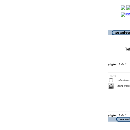
Ref
página 1 de 1
1 / 1
selecciona
para impr
página 1 de 1