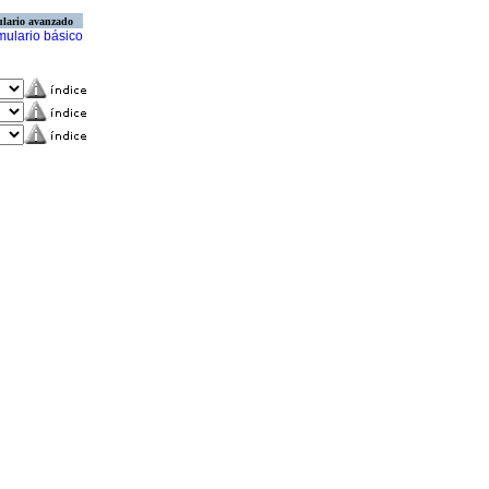
lario avanzado
mulario básico