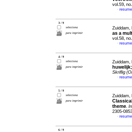
vol.59, n
resum
·
3 / 9
selecciona
Zuiddam,
as a mul
para imprimir
vol.58, no
resume
·
4 / 9
selecciona
Zuiddam,
huwelijk;
para imprimir
Skriflig (O
resume
·
5 / 9
selecciona
Zuiddam,
Classica
para imprimir
theme
.
In
2305-085
resume
·
6 / 9