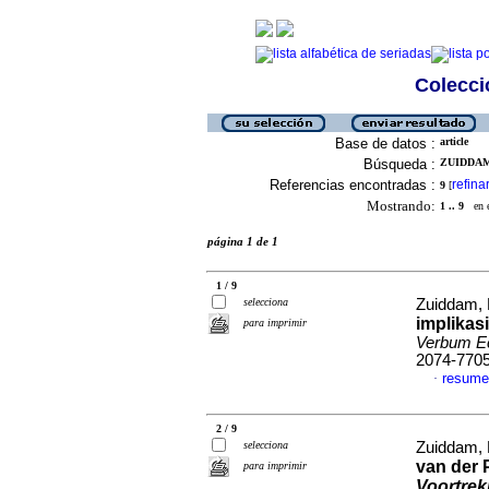
Colecció
Base de datos :
article
Búsqueda :
ZUIDDAM,
Referencias encontradas :
refina
9
[
Mostrando:
1 .. 9
en el
página 1 de 1
1 / 9
selecciona
Zuiddam,
implikas
para imprimir
Verbum Ec
2074-770
resume
·
2 / 9
selecciona
Zuiddam,
van der 
para imprimir
Voortrek