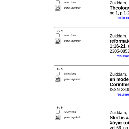
selecciona
Zuiddam,
Theology
para imprimir
no.1, p.1
texto e
·
7 / 9
selecciona
Zuiddam,
reformat
para imprimir
1:16-21
.
2305-085
resume
·
8 / 9
selecciona
Zuiddam,
en model
para imprimir
Corinthi
ISSN 230
resum
·
9 / 9
selecciona
Zuiddam,
Skrif is 
para imprimir
λόγια το
vol.66, no