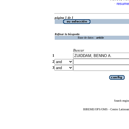
resume
·
página 1 de 1
Refinar la búsqueda
Base de datos :
article
Buscar
1
2
3
Search engin
BIREME/OPS/OMS - Centro Latinoameri