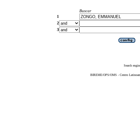
Buscar
1
2
3
Search engin
BIREME/OPS/OMS - Centro Latinoameri