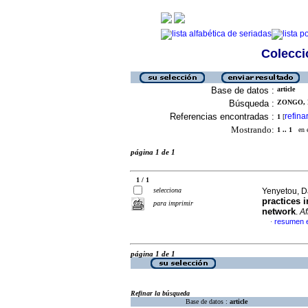
Colecció
Base de datos :
article
Búsqueda :
ZONGO, 
Referencias encontradas :
refina
1
[
Mostrando:
1 .. 1
en el
página 1 de 1
1 / 1
selecciona
Yenyetou, D
practices 
para imprimir
network
.
Af
resumen e
·
página 1 de 1
Refinar la búsqueda
Base de datos :
article