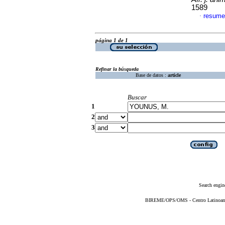
1589
resume
·
página 1 de 1
Refinar la búsqueda
Base de datos :
article
Buscar
1
2
3
Search engin
BIREME/OPS/OMS - Centro Latinoameri