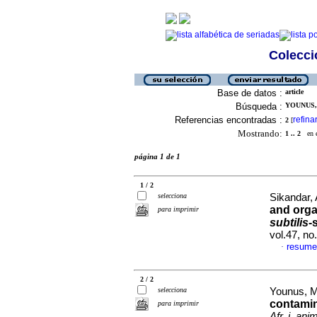
Colecció
Base de datos :
article
Búsqueda :
YOUNUS, 
Referencias encontradas :
refina
2
[
Mostrando:
1 .. 2
en el
página 1 de 1
1 / 2
selecciona
Sikandar, 
and orga
para imprimir
subtilis
-
vol.47, n
resume
·
2 / 2
selecciona
Younus, M.
contamin
para imprimir
Afr. j. anim