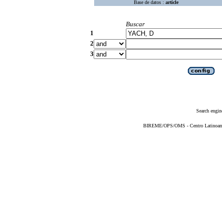
Base de datos :
article
Buscar
1
2
3
Search engin
BIREME/OPS/OMS - Centro Latinoameri