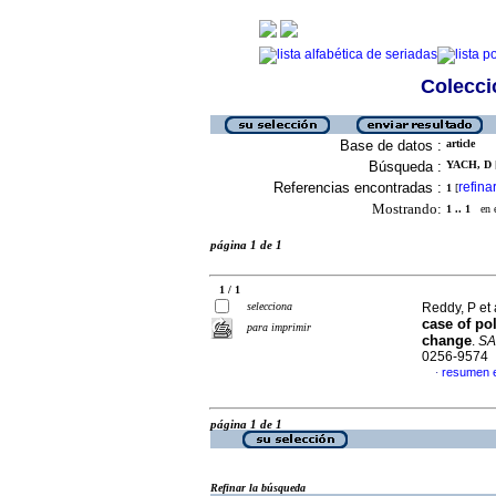
Colecció
Base de datos :
article
Búsqueda :
YACH, D [
Referencias encontradas :
refina
1
[
Mostrando:
1 .. 1
en el
página 1 de 1
1 / 1
selecciona
Reddy, P et 
case of po
para imprimir
change
.
SAM
0256-9574
resumen e
·
página 1 de 1
Refinar la búsqueda