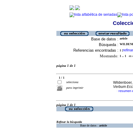
Colecció
Base de datos :
article
Búsqueda :
WILDENB
Referencias encontradas :
refina
1
[
Mostrando:
1 .. 1
en el
página 1 de 1
1 / 1
selecciona
Wildenboer,
Verbum Eccl
para imprimir
resumen e
·
página 1 de 1
Refinar la búsqueda
Base de datos :
article