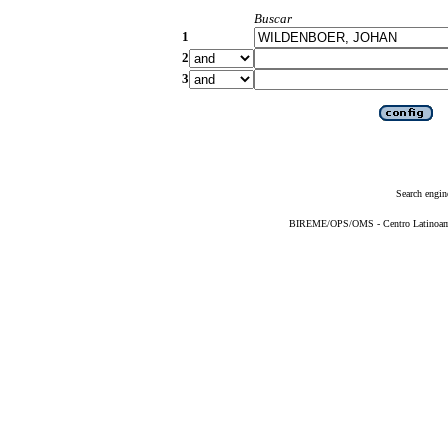
Buscar
1
2
3
Search engin
BIREME/OPS/OMS - Centro Latinoameri