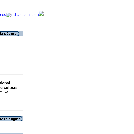
tional
berculosis
th SA