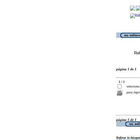
Ref
página 1 de 1
1 / 1
selecciona
para impr
página 1 de 1
Refinar la búsqu