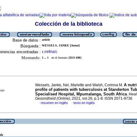
Colección de la biblioteca
Base de datos :
article
Búsqueda :
WESSELS, JANKE [Autor]
erencias encontradas :
refinar
1
[
]
Mostrando:
1 .. 1
en el formato [
ISO 690
]
A nutri
Wessels, Janke, Nel, Mariette and Walsh, Corinna M.
profile of patients with tuberculosis at Standerton Tu
imir
Specialised Hospital, Mpumalanga, South Africa
.
Heal
Gesondheid (Online)
, 2021, vol.26, p.1-8. ISSN 2071-9736
resumen en inglés
texto en inglés
·
·
eda