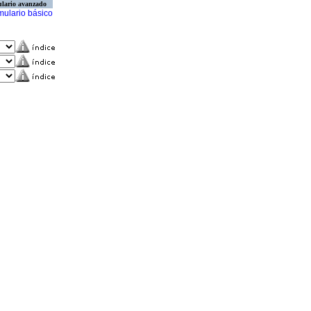
lario avanzado
mulario básico