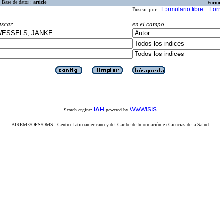
Base de datos :
article
Formu
Formulario libre
For
Buscar por :
uscar
en el campo
iAH
WWWISIS
Search engine:
powered by
BIREME/OPS/OMS - Centro Latinoamericano y del Caribe de Información en Ciencias de la Salud