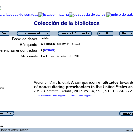
Colección de la biblioteca
Base de datos :
article
Búsqueda :
WEIDNER, MARY E. [Autor]
erencias encontradas :
refinar
1
[
]
Mostrando:
1 .. 1
en el formato [
ISO 690
]
A comparison of attitudes towards
Weidner, Mary E. et al.
of non-stuttering preschoolers in the United States a
imir
Afr. J. Commun. Disord.
, 2017, vol.64, no.1, p.1-11. ISSN 22
resumen en inglés
texto en inglés
·
·
eda
Base de datos :
article
Formu