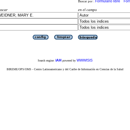
Formulario libre
For
Buscar por :
uscar
en el campo
iAH
WWWISIS
Search engine:
powered by
BIREME/OPS/OMS - Centro Latinoamericano y del Caribe de Información en Ciencias de la Salud