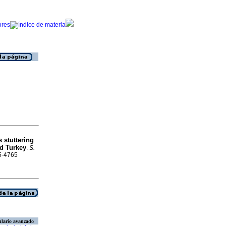
 stuttering
nd Turkey
.
S.
25-4765
lario avanzado