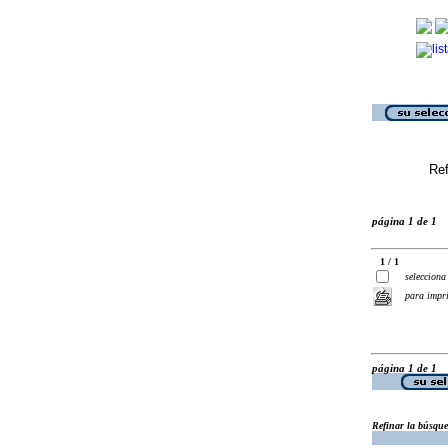
Ref
página 1 de 1
1 / 1
selecciona
para impr
página 1 de 1
Refinar la búsqu