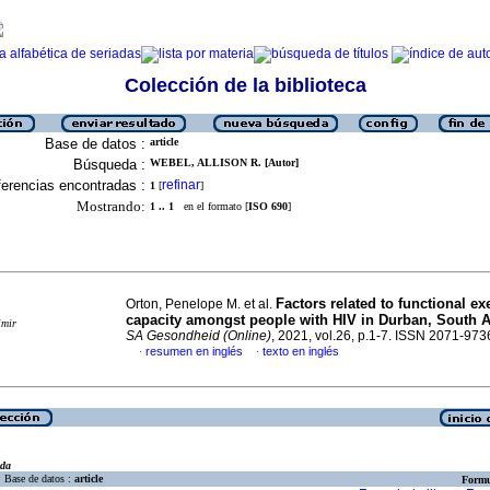
Colección de la biblioteca
Base de datos :
article
Búsqueda :
WEBEL, ALLISON R. [Autor]
erencias encontradas :
refinar
1
[
]
Mostrando:
1 .. 1
en el formato [
ISO 690
]
Factors related to functional ex
Orton, Penelope M. et al.
capacity amongst people with HIV in Durban, South A
imir
SA Gesondheid (Online)
, 2021, vol.26, p.1-7. ISSN 2071-973
resumen en inglés
texto en inglés
·
·
eda
Base de datos :
article
Formu