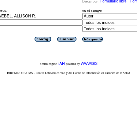
Formulario libre
For
Buscar por :
uscar
en el campo
iAH
WWWISIS
Search engine:
powered by
BIREME/OPS/OMS - Centro Latinoamericano y del Caribe de Información en Ciencias de la Salud