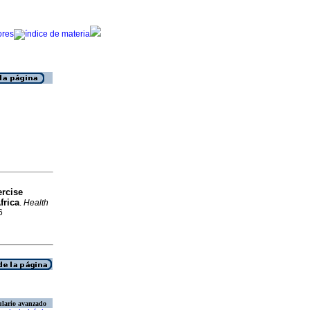
ercise
frica
.
Health
6
lario avanzado