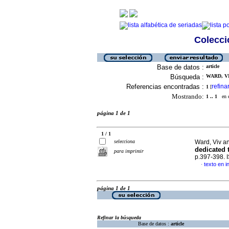
Colecció
Base de datos :
article
Búsqueda :
WARD, VI
Referencias encontradas :
refina
1
[
Mostrando:
1 .. 1
en el
página 1 de 1
1 / 1
selecciona
Ward, Viv a
dedicated 
para imprimir
p.397-398.
texto en i
·
página 1 de 1
Refinar la búsqueda
Base de datos :
article