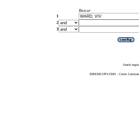
Buscar
1
2
3
Search engin
BIREME/OPS/OMS - Centro Latinoameri