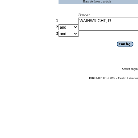
Base de datos :
article
Buscar
1
2
3
Search engin
BIREME/OPS/OMS - Centro Latinoameri