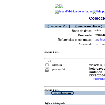
Colecció
Base de datos :
article
Búsqueda :
WAINWRIG
Referencias encontradas :
refina
1
[
Mostrando:
1 .. 1
en el
página 1 de 1
1 / 1
selecciona
Wainstein, T
heterozygo
para imprimir
mutation
.
S
ISSN 0256-
resumen e
·
página 1 de 1
Refinar la búsqueda