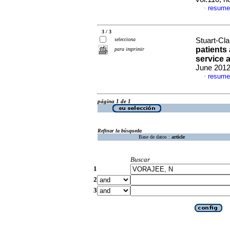
resume
·
3 / 3
selecciona
Stuart-Cla
patients
para imprimir
service 
June 2012
resume
·
página 1 de 1
Refinar la búsqueda
Base de datos :
article
Buscar
1
2
3