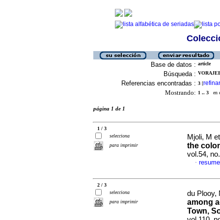
Colecció
Base de datos :
article
Búsqueda :
VORAJEE,
Referencias encontradas :
refina
3
[
Mostrando:
1 .. 3
en el
página 1 de 1
1 / 3
selecciona
Mjoli, M et
the colo
para imprimir
vol.54, n
resume
·
2 / 3
selecciona
du Plooy, 
among ac
para imprimir
Town, So
vol.110, 