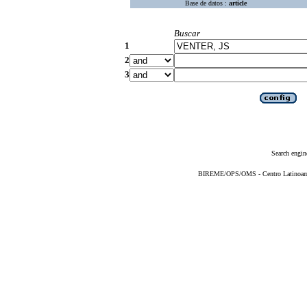
Base de datos :
article
Buscar
1
2
3
Search engin
BIREME/OPS/OMS - Centro Latinoameri