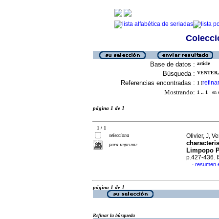
Colecció
Base de datos :
article
Búsqueda :
VENTER, 
Referencias encontradas :
refina
1
[
Mostrando:
1 .. 1
en el
página 1 de 1
1 / 1
selecciona
Olivier, J, 
characteris
para imprimir
Limpopo Pr
p.427-436.
resumen e
·
página 1 de 1
Refinar la búsqueda